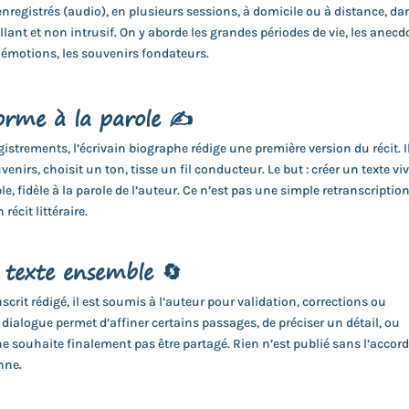
enregistrés (audio), en plusieurs sessions, à domicile ou à distance, da
llant et non intrusif. On y aborde les grandes périodes de vie, les anecd
émotions, les souvenirs fondateurs.
orme à la parole ✍️
gistrements, l’écrivain biographe rédige une première version du récit. I
venirs, choisit un ton, tisse un fil conducteur. Le but : créer un texte vi
le, fidèle à la parole de l’auteur. Ce n’est pas une simple retranscription
récit littéraire.
e texte ensemble 🔄
crit rédigé, il est soumis à l’auteur pour validation, corrections ou
dialogue permet d’affiner certains passages, de préciser un détail, ou
 ne souhaite finalement pas être partagé. Rien n’est publié sans l’accor
nne.