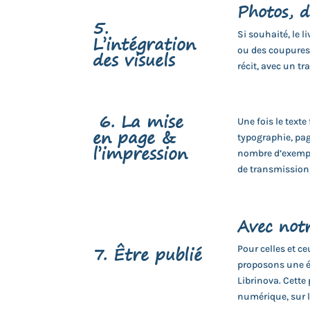
Photos, d
5.
Si souhaité, le l
L’intégration
ou des coupures
des visuels
récit, avec un tr
6. La mise
Une fois le texte
en page &
typographie, pag
l’impression
nombre d’exempla
de transmission,
Avec not
7. Être publié
Pour celles et c
proposons une ét
Librinova. Cette
numérique, sur le