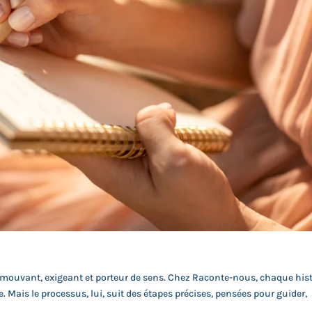
is émouvant, exigeant et porteur de sens. Chez Raconte-nous, chaque his
is le processus, lui, suit des étapes précises, pensées pour guider,