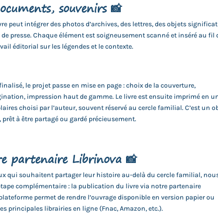
ocuments, souvenirs 📸
ivre peut intégrer des photos d’archives, des lettres, des objets significat
 de presse. Chaque élément est soigneusement scanné et inséré au fil
avail éditorial sur les légendes et le contexte.
 finalisé, le projet passe en mise en page : choix de la couverture,
ination, impression haut de gamme. Le livre est ensuite imprimé en u
ires choisi par l’auteur, souvent réservé au cercle familial. C’est un o
 prêt à être partagé ou gardé précieusement.
re partenaire
Librinova
📸
eux qui souhaitent partager leur histoire au-delà du cercle familial, nou
ape complémentaire : la publication du livre via notre partenaire
 plateforme permet de rendre l’ouvrage disponible en version papier ou
s principales librairies en ligne (Fnac, Amazon, etc.).