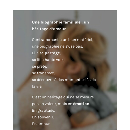
Une biographie familiale : un
héritage d’amour
Contrairement à un bien matériel,
une biographie ne s’use pas.
Elle
se partage
,
se lit à haute voix,
se prête,
se transmet,
se découvre à des moments clés de
la vie.
C’est un héritage qui ne se mesure
pas en valeur, mais en
émotion
.
En gratitude.
En souvenir.
En amour.