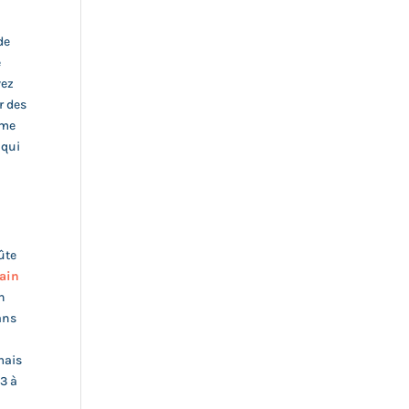
de
e
vez
ir des
ême
 qui
ûte
vain
on
ans
mais
 3 à